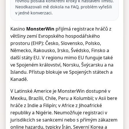
rovnou poslala konkrétní kroky k nastavení limitů.
Neodkazovali mě dokola na FAQ, problém vyřešili
v jedné konverzaci.
Kasino
MonsterWin
přijímá registrace hráčů z
většiny zemí Evropského hospodářského
prostoru (EHP): Česko, Slovensko, Polsko,
Německo, Rakousko, Irsko, Švédsko, Finsko a
další státy EU. V regionu mimo EU funguje také
ve Spojeném království, Norsku, Švýcarsku a na
Islandu. Přístup blokuje ve Spojených státech a
Kanadě.
V Latinské Americe je MonsterWin dostupné v
Mexiku, Brazílii, Chile, Peru a Kolumbii; v Asii bere
hráče z Indie a Filipín; v Africe z Jihoafrické
republiky a Nigérie. Neumožňuje registraci v
jurisdikcích se sankcemi nebo s přímým zákazem
online hazardu, typicky Írán, Severní Korea a