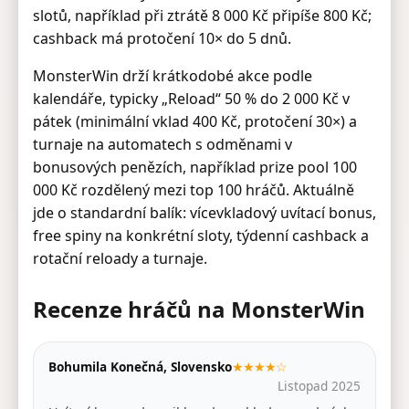
slotů, například při ztrátě 8 000 Kč připíše 800 Kč;
cashback má protočení 10× do 5 dnů.
MonsterWin drží krátkodobé akce podle
kalendáře, typicky „Reload“ 50 % do 2 000 Kč v
pátek (minimální vklad 400 Kč, protočení 30×) a
turnaje na automatech s odměnami v
bonusových penězích, například prize pool 100
000 Kč rozdělený mezi top 100 hráčů. Aktuálně
jde o standardní balík: vícevkladový uvítací bonus,
free spiny na konkrétní sloty, týdenní cashback a
rotační reloady a turnaje.
Recenze hráčů na MonsterWin
Bohumila Konečná, Slovensko
★★★★☆
Listopad 2025