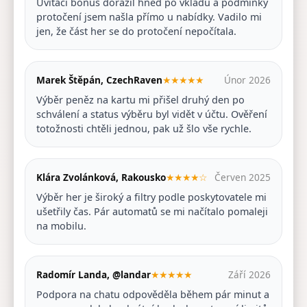
Uvítací bonus dorazil hned po vkladu a podmínky
protočení jsem našla přímo u nabídky. Vadilo mi
jen, že část her se do protočení nepočítala.
Marek Štěpán, CzechRaven
★★★★★
Únor 2026
Výběr peněz na kartu mi přišel druhý den po
schválení a status výběru byl vidět v účtu. Ověření
totožnosti chtěli jednou, pak už šlo vše rychle.
Klára Zvolánková, Rakousko
★★★★☆
Červen 2025
Výběr her je široký a filtry podle poskytovatele mi
ušetřily čas. Pár automatů se mi načítalo pomaleji
na mobilu.
Radomír Landa, @landar
★★★★★
Září 2026
Podpora na chatu odpověděla během pár minut a