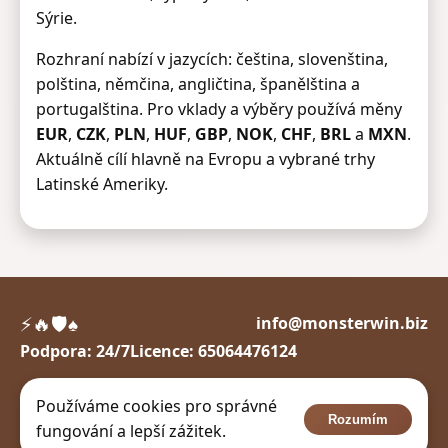
Sýrie.
Rozhraní nabízí v jazycích: čeština, slovenština,
polština, němčina, angličtina, španělština a
portugalština. Pro vklady a výběry používá měny
EUR
,
CZK
,
PLN
,
HUF
,
GBP
,
NOK
,
CHF
,
BRL
a
MXN
.
Aktuálně cílí hlavně na Evropu a vybrané trhy
Latinské Ameriky.
⚡
🔥
🛡️
♠️
info@monsterwin.biz
Podpora: 24/7
Licence: 65064476124
Hrajte zodpovědně
Používáme cookies pro správné
© 2016 -
2026
MonsterWin.
Rozumím
fungování a lepší zážitek.