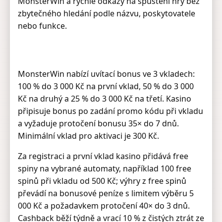
MonsterWin a rychlé odkazy na spuštění hry bez
zbytečného hledání podle názvu, poskytovatele
nebo funkce.
MonsterWin nabízí uvítací bonus ve 3 vkladech:
100 % do 3 000 Kč na první vklad, 50 % do 3 000
Kč na druhý a 25 % do 3 000 Kč na třetí. Kasino
připisuje bonus po zadání promo kódu při vkladu
a vyžaduje protočení bonusu 35× do 7 dnů.
Minimální vklad pro aktivaci je 300 Kč.
Za registraci a první vklad kasino přidává free
spiny na vybrané automaty, například 100 free
spinů při vkladu od 500 Kč; výhry z free spinů
převádí na bonusové peníze s limitem výběru 5
000 Kč a požadavkem protočení 40× do 3 dnů.
Cashback běží týdně a vrací 10 % z čistých ztrát ze