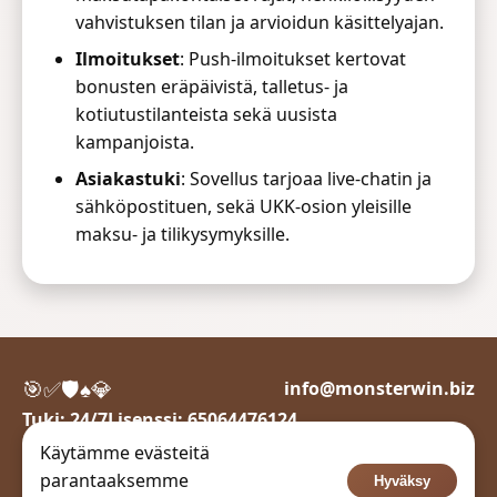
vahvistuksen tilan ja arvioidun käsittelyajan.
Ilmoitukset
: Push-ilmoitukset kertovat
bonusten eräpäivistä, talletus- ja
kotiutustilanteista sekä uusista
kampanjoista.
Asiakastuki
: Sovellus tarjoaa live-chatin ja
sähköpostituen, sekä UKK-osion yleisille
maksu- ja tilikysymyksille.
🎯
✅
🛡️
♠️
💎
info@monsterwin.biz
Tuki: 24/7
Lisenssi: 65064476124
Käytämme evästeitä
Pelaa vastuullisesti.
parantaaksemme
Hyväksy
© 2016 -
2026
MonsterWin.