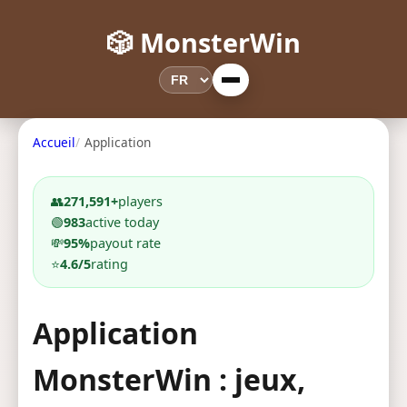
🎲 MonsterWin
Accueil
Application
👥
271,591+
players
🟢
983
active today
💸
95%
payout rate
⭐
4.6/5
rating
Application
MonsterWin : jeux,