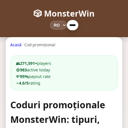
🎲 MonsterWin
Acasă
Cod promoțional
👥
271,591+
players
🟢
983
active today
💸
95%
payout rate
⭐
4.6/5
rating
Coduri promoționale
MonsterWin: tipuri,