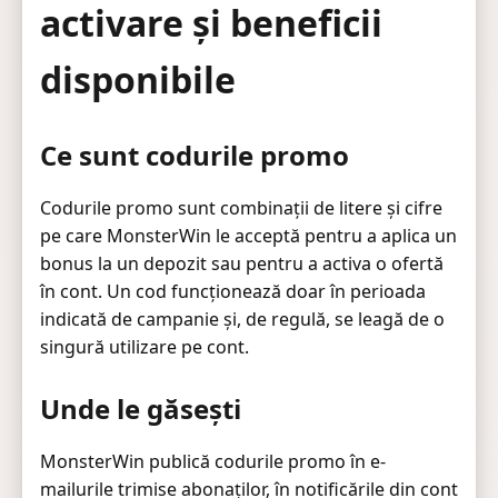
activare și beneficii
disponibile
Ce sunt codurile promo
Codurile promo sunt combinații de litere și cifre
pe care MonsterWin le acceptă pentru a aplica un
bonus la un depozit sau pentru a activa o ofertă
în cont. Un cod funcționează doar în perioada
indicată de campanie și, de regulă, se leagă de o
singură utilizare pe cont.
Unde le găsești
MonsterWin publică codurile promo în e-
mailurile trimise abonaților, în notificările din cont