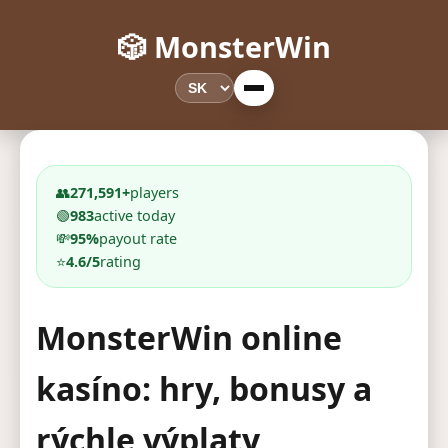
🎲 MonsterWin
👥
271,591+
players
🟢
983
active today
💸
95%
payout rate
⭐
4.6/5
rating
MonsterWin online
kasíno: hry, bonusy a
rýchle výplaty