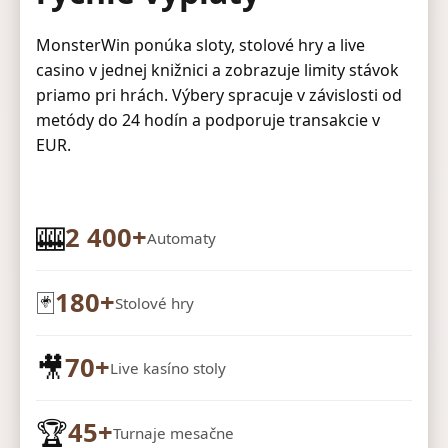
MonsterWin ponúka sloty, stolové hry a live
casino v jednej knižnici a zobrazuje limity stávok
priamo pri hrách. Výbery spracuje v závislosti od
metódy do 24 hodín a podporuje transakcie v
EUR.
🎰
2 400+
Automaty
🃏
180+
Stolové hry
🎥
70+
Live kasíno stoly
🏆
45+
Turnaje mesačne