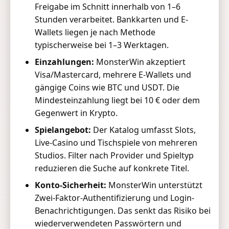
Freigabe im Schnitt innerhalb von 1–6
Stunden verarbeitet. Bankkarten und E-
Wallets liegen je nach Methode
typischerweise bei 1–3 Werktagen.
Einzahlungen:
MonsterWin akzeptiert
Visa/Mastercard, mehrere E-Wallets und
gängige Coins wie BTC und USDT. Die
Mindesteinzahlung liegt bei 10 € oder dem
Gegenwert in Krypto.
Spielangebot:
Der Katalog umfasst Slots,
Live-Casino und Tischspiele von mehreren
Studios. Filter nach Provider und Spieltyp
reduzieren die Suche auf konkrete Titel.
Konto-Sicherheit:
MonsterWin unterstützt
Zwei-Faktor-Authentifizierung und Login-
Benachrichtigungen. Das senkt das Risiko bei
wiederverwendeten Passwörtern und