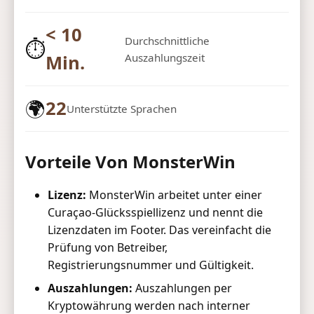
< 10
Durchschnittliche
⏱️
Min.
Auszahlungszeit
🌍
22
Unterstützte Sprachen
Vorteile Von MonsterWin
Lizenz:
MonsterWin arbeitet unter einer
Curaçao-Glücksspiellizenz und nennt die
Lizenzdaten im Footer. Das vereinfacht die
Prüfung von Betreiber,
Registrierungsnummer und Gültigkeit.
Auszahlungen:
Auszahlungen per
Kryptowährung werden nach interner