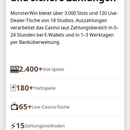
MonsterWin bietet über 3.000 Slots und 120 Live-
Dealer-Tische von 18 Studios. Auszahlungen
verarbeitet das Casino laut Zahlungsbereich in 0–
24 Stunden bei E‑Wallets und in 1–3 Werktagen
per Banküberweisung.
🎰
2.400+
Slot-Spiele
🃏
180+
Tischspiele
📺
65+
Live-Casino-Tische
⚡
15
Zahlungsmethoden