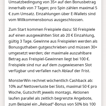
Umsatzbedingung von 35× auf den Bonusbetrag
innerhalb von 7 Tagen; pro Spin zählen maximal 5
€ zum Umsatz. Einzahlungen über E-Wallets sind
vom Willkommensbonus ausgeschlossen.
Zum Start kommen Freispiele dazu: 50 Freispiele
auf einen ausgewählten Slot ab 20 € Einzahlung,
gültig 3 Tage. Gewinne aus Freispielen werden als
Bonusguthaben gutgeschrieben und müssen 30×
umgesetzt werden; der maximale auszahlbare
Betrag aus Freispiel-Gewinnen liegt bei 100 €.
Freispiele sind nur auf dem zugewiesenen Slot
verfügbar und verfallen nach Ablauf der Frist.
MonsterWin rechnet wöchentlich Cashback ab:
10% auf Nettoverluste bei Slots, maximal 50 € pro
Woche, Gutschrift jeweils montags. Aktionen
laufen parallel als zeitlich begrenzte Angebote,
zum Beispiel ein „Reload“-Bonus von 50% bis 100