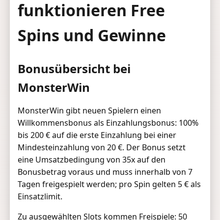
funktionieren Free
Spins und Gewinne
Bonusübersicht bei
MonsterWin
MonsterWin gibt neuen Spielern einen
Willkommensbonus als Einzahlungsbonus: 100%
bis 200 € auf die erste Einzahlung bei einer
Mindesteinzahlung von 20 €. Der Bonus setzt
eine Umsatzbedingung von 35x auf den
Bonusbetrag voraus und muss innerhalb von 7
Tagen freigespielt werden; pro Spin gelten 5 € als
Einsatzlimit.
Zu ausgewählten Slots kommen Freispiele: 50