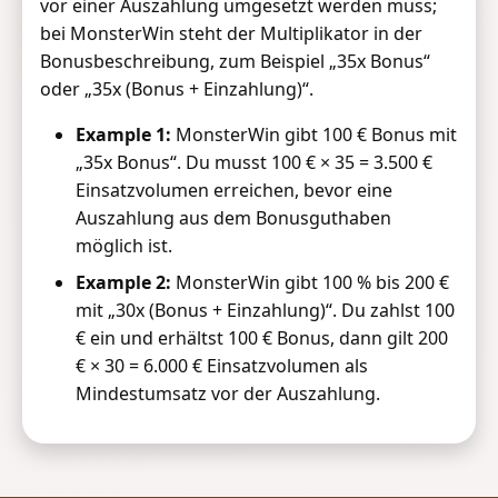
vor einer Auszahlung umgesetzt werden muss;
bei MonsterWin steht der Multiplikator in der
Bonusbeschreibung, zum Beispiel „35x Bonus“
oder „35x (Bonus + Einzahlung)“.
Example 1:
MonsterWin gibt 100 € Bonus mit
„35x Bonus“. Du musst 100 € × 35 = 3.500 €
Einsatzvolumen erreichen, bevor eine
Auszahlung aus dem Bonusguthaben
möglich ist.
Example 2:
MonsterWin gibt 100 % bis 200 €
mit „30x (Bonus + Einzahlung)“. Du zahlst 100
€ ein und erhältst 100 € Bonus, dann gilt 200
€ × 30 = 6.000 € Einsatzvolumen als
Mindestumsatz vor der Auszahlung.