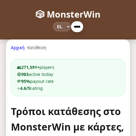
🎲 MonsterWin
Αρχική
Κατάθεση
👥
271,591+
players
🟢
983
active today
💸
95%
payout rate
⭐
4.6/5
rating
Τρόποι κατάθεσης στο
MonsterWin με κάρτες,