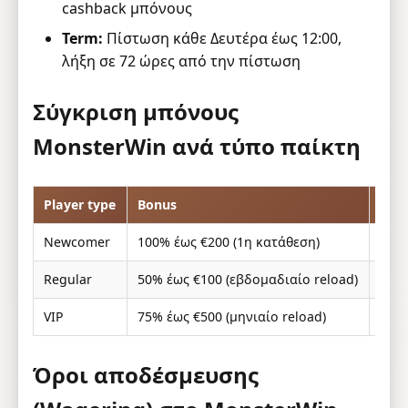
cashback μπόνους
Term:
Πίστωση κάθε Δευτέρα έως 12:00,
λήξη σε 72 ώρες από την πίστωση
Σύγκριση μπόνους
MonsterWin ανά τύπο παίκτη
Player type
Bonus
Wag
Newcomer
100% έως €200 (1η κατάθεση)
x35 
Regular
50% έως €100 (εβδομαδιαίο reload)
x30 
VIP
75% έως €500 (μηνιαίο reload)
x25 
Όροι αποδέσμευσης