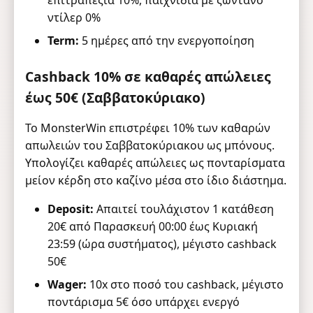
ντίλερ 0%
Term:
5 ημέρες από την ενεργοποίηση
Cashback 10% σε καθαρές απώλειες
έως 50€ (Σαββατοκύριακο)
Το MonsterWin επιστρέφει 10% των καθαρών
απωλειών του Σαββατοκύριακου ως μπόνους.
Υπολογίζει καθαρές απώλειες ως πονταρίσματα
μείον κέρδη στο καζίνο μέσα στο ίδιο διάστημα.
Deposit:
Απαιτεί τουλάχιστον 1 κατάθεση
20€ από Παρασκευή 00:00 έως Κυριακή
23:59 (ώρα συστήματος), μέγιστο cashback
50€
Wager:
10x στο ποσό του cashback, μέγιστο
ποντάρισμα 5€ όσο υπάρχει ενεργό