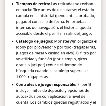
Tiempos de retiro:
Las retiradas se revisan
en backoffice antes de ejecutarse; el estado
cambia en el historial (pendiente, aprobado,
pagado) con sello de fecha. En pruebas
internas de navegación, el historial queda
accesible desde el perfil sin salir del juego.
Catálogo de juegos:
MonsterWin organiza el
lobby por proveedor y por tipo (tragaperras,
juegos de mesa y casino en vivo). El filtro por
volatilidad y función (por ejemplo, giros
gratis o jackpot) reduce el tiempo de
búsqueda cuando el catálogo supera las
1.000 tragaperras.
Controles de juego responsable:
El perfil
incluye límites de depósito y opciones de
autoexclusión con aplicación a nivel de
cuenta. Los cambios quedan registrados y el