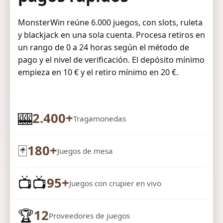
MonsterWin reúne 6.000 juegos, con slots, ruleta
y blackjack en una sola cuenta. Procesa retiros en
un rango de 0 a 24 horas según el método de
pago y el nivel de verificación. El depósito mínimo
empieza en 10 € y el retiro mínimo en 20 €.
🎰
2.400+
Tragamonedas
🃏
180+
Juegos de mesa
📺
📺
95+
Juegos con crupier en vivo
🏆
12
Proveedores de juegos