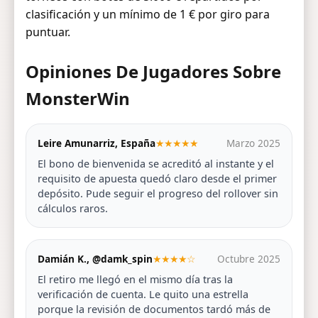
clasificación y un mínimo de 1 € por giro para
puntuar.
Opiniones De Jugadores Sobre
MonsterWin
Leire Amunarriz, España
★★★★★
Marzo 2025
El bono de bienvenida se acreditó al instante y el
requisito de apuesta quedó claro desde el primer
depósito. Pude seguir el progreso del rollover sin
cálculos raros.
Damián K., @damk_spin
★★★★☆
Octubre 2025
El retiro me llegó en el mismo día tras la
verificación de cuenta. Le quito una estrella
porque la revisión de documentos tardó más de