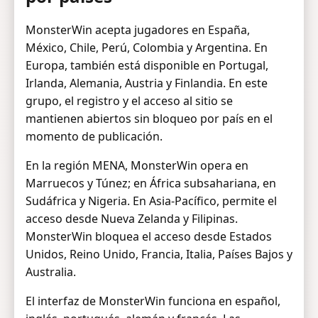
MonsterWin acepta jugadores en España,
México, Chile, Perú, Colombia y Argentina. En
Europa, también está disponible en Portugal,
Irlanda, Alemania, Austria y Finlandia. En este
grupo, el registro y el acceso al sitio se
mantienen abiertos sin bloqueo por país en el
momento de publicación.
En la región MENA, MonsterWin opera en
Marruecos y Túnez; en África subsahariana, en
Sudáfrica y Nigeria. En Asia-Pacífico, permite el
acceso desde Nueva Zelanda y Filipinas.
MonsterWin bloquea el acceso desde Estados
Unidos, Reino Unido, Francia, Italia, Países Bajos y
Australia.
El interfaz de MonsterWin funciona en español,