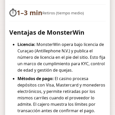
⏱️
1–3 min
Retiros (tiempo medio)
Ventajas de MonsterWin
Licencia:
MonsterWin opera bajo licencia de
Curaçao (Antillephone N.V.) y publica el
número de licencia en el pie del sitio. Esto fija
un marco de cumplimiento para KYC, control
de edad y gestión de quejas.
Métodos de pago:
El casino procesa
depósitos con Visa, Mastercard y monederos
electrónicos, y permite retiradas por los
mismos carriles cuando el proveedor lo
admite. El cajero muestra los límites por
transacción antes de confirmar el pago.