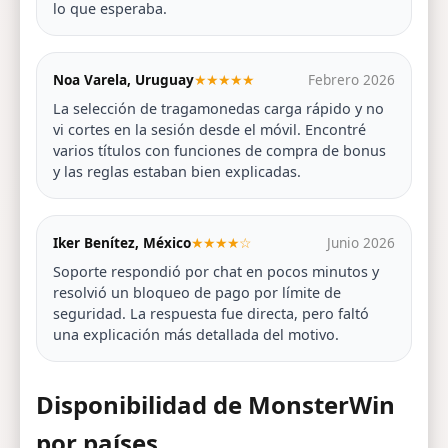
lo que esperaba.
Noa Varela, Uruguay
★★★★★
Febrero 2026
La selección de tragamonedas carga rápido y no
vi cortes en la sesión desde el móvil. Encontré
varios títulos con funciones de compra de bonus
y las reglas estaban bien explicadas.
Iker Benítez, México
★★★★☆
Junio 2026
Soporte respondió por chat en pocos minutos y
resolvió un bloqueo de pago por límite de
seguridad. La respuesta fue directa, pero faltó
una explicación más detallada del motivo.
Disponibilidad de MonsterWin
por países