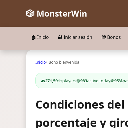
🎲 MonsterWin
🏠 Inicio
🔐 Iniciar sesión
🎁 Bonos
Inicio
Bono bienvenida
👥
271,591+
players
🟢
983
active today
💸
95%
pa
Condiciones del
porcentaje y gir