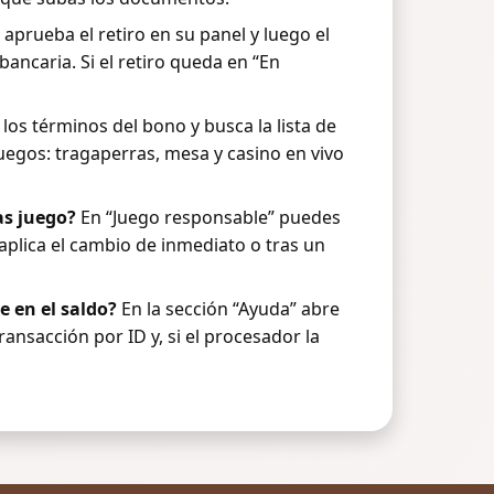
prueba el retiro en su panel y luego el
ancaria. Si el retiro queda en “En
los términos del bono y busca la lista de
uegos: tragaperras, mesa y casino en vivo
as juego?
En “Juego responsable” puedes
aplica el cambio de inmediato o tras un
 en el saldo?
En la sección “Ayuda” abre
ransacción por ID y, si el procesador la