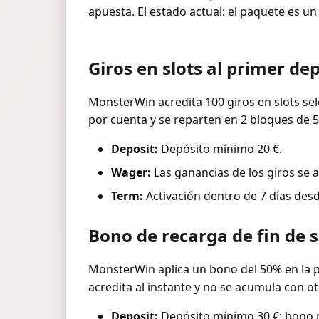
apuesta. El estado actual: el paquete es u
Giros en slots al primer de
MonsterWin acredita 100 giros en slots sel
por cuenta y se reparten en 2 bloques de 
Deposit:
Depósito mínimo 20 €.
Wager:
Las ganancias de los giros se 
Term:
Activación dentro de 7 días desde
Bono de recarga de fin de
MonsterWin aplica un bono del 50% en la pr
acredita al instante y no se acumula con o
Deposit:
Depósito mínimo 30 €; bono 