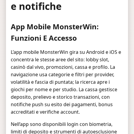
e notifiche
App Mobile MonsterWin:
Funzioni E Accesso
L’app mobile MonsterWin gira su Android e iOS e
concentra le stesse aree del sito: lobby slot,
casinò dal vivo, promozioni, cassa e profilo. La
navigazione usa categorie e filtri per provider,
volatilità e fascia di puntata; la ricerca apre i
giochi per nome e per studio. La cassa gestisce
deposito, prelievo e storico transazioni, con
notifiche push su esito dei pagamenti, bonus
accreditati e verifiche account.
Nell’app sono disponibili login con biometria,
limiti di deposito e strumenti di autoesclusione