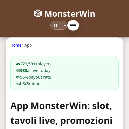
🎲 MonsterWin
Home
App
👥
271,591+
players
🟢
983
active today
💸
95%
payout rate
⭐
4.6/5
rating
App MonsterWin: slot,
tavoli live, promozioni