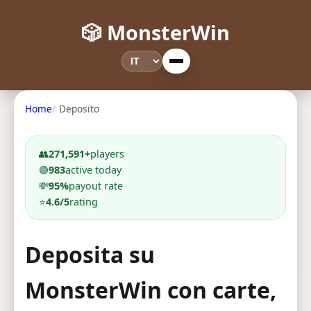
🎲 MonsterWin
Home
Deposito
👥
271,591+
players
🟢
983
active today
💸
95%
payout rate
⭐
4.6/5
rating
Deposita su
MonsterWin con carte,