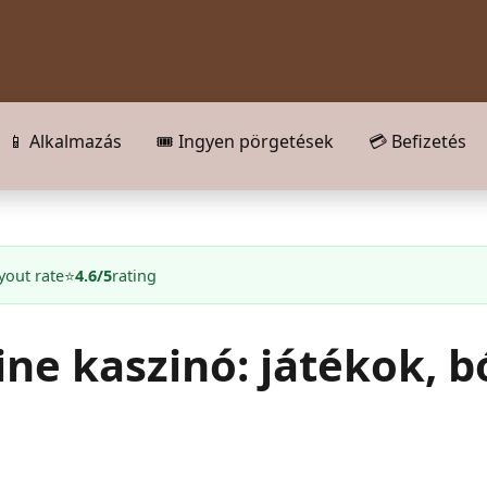
📱 Alkalmazás
🎟️ Ingyen pörgetések
💳 Befizetés
yout rate
⭐
4.6/5
rating
ne kaszinó: játékok, 