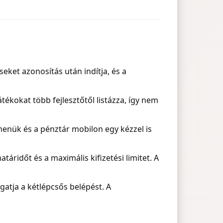
seket azonosítás után indítja, és a
átékokat több fejlesztőtől listázza, így nem
menük és a pénztár mobilon egy kézzel is
áridőt és a maximális kifizetési limitet. A
atja a kétlépcsős belépést. A