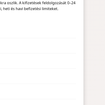
kra oszlik. A kifizetések feldolgozását 0–24
 heti és havi befizetési limiteket.