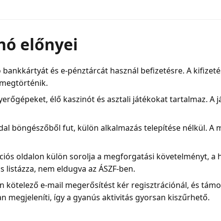
nó előnyei
 bankkártyát és e-pénztárcát használ befizetésre. A kifizeté
 megtörténik.
yerőgépeket, élő kaszinót és asztali játékokat tartalmaz. A j
al böngészőből fut, külön alkalmazás telepítése nélkül. A 
ós oldalon külön sorolja a megforgatási követelményt, a hat
s listázza, nem eldugva az ÁSZF-ben.
kötelező e-mail megerősítést kér regisztrációnál, és támog
n megjeleníti, így a gyanús aktivitás gyorsan kiszűrhető.