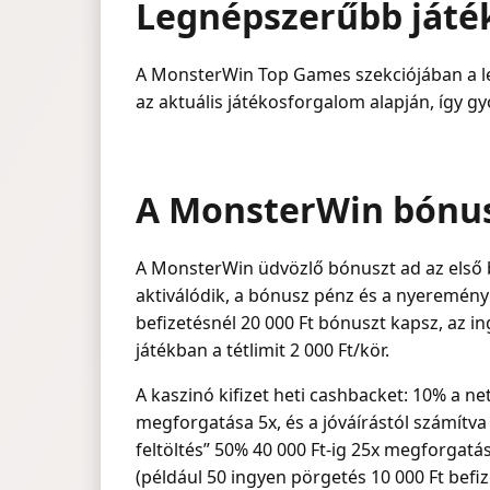
Legnépszerűbb játé
A MonsterWin Top Games szekciójában a legn
az aktuális játékosforgalom alapján, így g
A MonsterWin bónus
A MonsterWin üdvözlő bónuszt ad az első b
aktiválódik, a bónusz pénz és a nyeremény
befizetésnél 20 000 Ft bónuszt kapsz, az 
játékban a tétlimit 2 000 Ft/kör.
A kaszinó kifizet heti cashbacket: 10% a ne
megforgatása 5x, és a jóváírástól számítva
feltöltés” 50% 40 000 Ft-ig 25x megforgat
(például 50 ingyen pörgetés 10 000 Ft befi