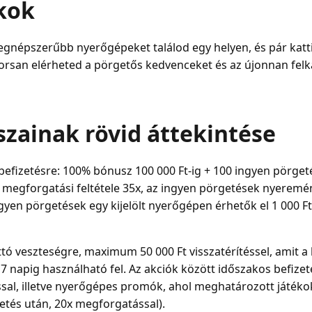
kok
épszerűbb nyerőgépeket találod egy helyen, és pár kattintás
yorsan elérheted a pörgetős kedvenceket és az újonnan felk
zainak rövid áttekintése
efizetésre: 100% bónusz 100 000 Ft-ig + 100 ingyen pörgeté
 megforgatási feltétele 35x, az ingyen pörgetések nyeremén
ingyen pörgetések egy kijelölt nyerőgépen érhetők el 1 00
ttó veszteségre, maximum 50 000 Ft visszatérítéssel, amit a 
 7 napig használható fel. Az akciók között időszakos befize
ással, illetve nyerőgépes promók, ahol meghatározott játé
zetés után, 20x megforgatással).