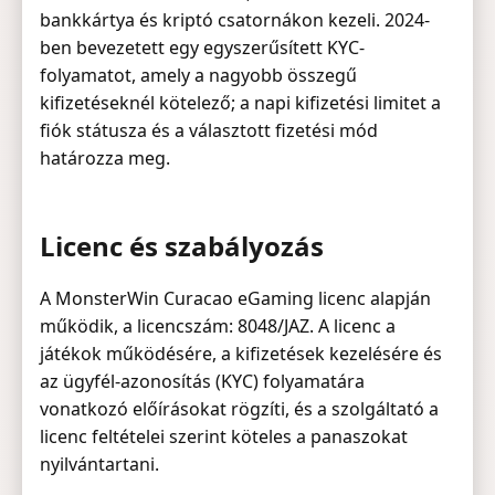
bankkártya és kriptó csatornákon kezeli. 2024-
ben bevezetett egy egyszerűsített KYC-
folyamatot, amely a nagyobb összegű
kifizetéseknél kötelező; a napi kifizetési limitet a
fiók státusza és a választott fizetési mód
határozza meg.
Licenc és szabályozás
A MonsterWin Curacao eGaming licenc alapján
működik, a licencszám: 8048/JAZ. A licenc a
játékok működésére, a kifizetések kezelésére és
az ügyfél-azonosítás (KYC) folyamatára
vonatkozó előírásokat rögzíti, és a szolgáltató a
licenc feltételei szerint köteles a panaszokat
nyilvántartani.