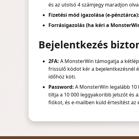
és az utolsó 4 számjegy maradjon olva
Fizetési mód igazolása (e-pénztárca)
Forrásigazolás (ha kéri a MonsterWin
Bejelentkezés bizto
2FA:
A MonsterWin támogatja a kétlépc
frissülő kódot kér a bejelentkezésnél 
időhöz köti.
Password:
A MonsterWin legalább 10 ka
tiltja a 10 000 leggyakoribb jelszót és
fiókot, és e-mailben küld értesítést az