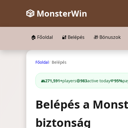
🎲 MonsterWin
🏠 Főoldal
🔐 Belépés
🎁 Bónuszok
Főoldal
Belépés
👥
271,591+
players
🟢
983
active today
💸
95%
pa
Belépés a Monst
biztonság