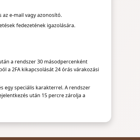
s az e-mail vagy azonosító.
etések fedezetének igazolására.
s után a rendszer 30 másodpercenként
ból a 2FA kikapcsolását 24 órás várakozási
 egy speciális karakterrel. A rendszer
ejelentkezés után 15 percre zárolja a