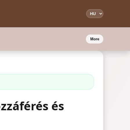
More
zzáférés és