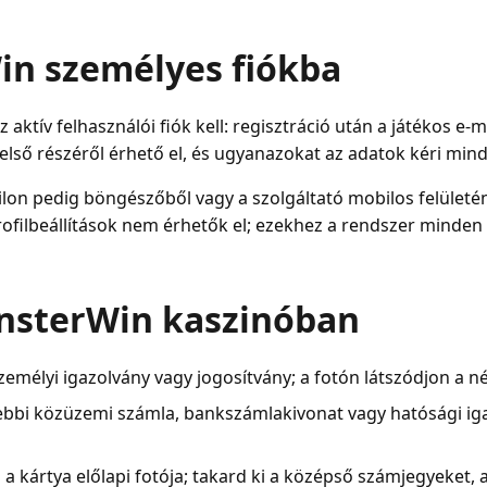
in személyes fiókba
ktív felhasználói fiók kell: regisztráció után a játékos e-
l felső részéről érhető el, és ugyanazokat az adatok kéri mi
on pedig böngészőből vagy a szolgáltató mobilos felületén 
rofilbeállítások nem érhetők el; ezekhez a rendszer minden
onsterWin kaszinóban
személyi igazolvány vagy jogosítvány; a fotón látszódjon a né
bbi közüzemi számla, bankszámlakivonat vagy hatósági ig
:
a kártya előlapi fotója; takard ki a középső számjegyeket, 