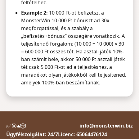
feltételhez.
Example 2:
10 000 Ft-ot befizetsz, a
MonsterWin 10 000 Ft bónuszt ad 30x
megforgatással, és a szabály a
„befizetés+bónusz” összegére vonatkozik. A
teljesítendő forgalom: (10 000 + 10 000) × 30
= 600 000 Ft összes tét. Ha asztali játék 10%-
ban számít bele, akkor 50 000 Ft asztali játék
tét csak 5 000 Ft-ot ad a teljesítéshez, a
maradékot olyan játékokból kell teljesítened,
amelyek 100%-ban beszámítanak.
✅
🎯
♠️
🎲
info@monsterwin.biz
Ügyfélszolgálat: 24/7
Licenc: 65064476124