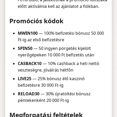
előtt aktiválnia kell az ajánlatot a fiókban.
Promóciós kódok
MWIN100
— 100% befizetési bónusz 50 000
Ft-ig az első befizetésre
SPIN50
— 50 ingyen pörgetés kijelölt
nyerőgépeken 10 000 Ft befizetés után
CASBACK10
— 10% cashback a heti nettó
veszteségre, jóváírás hétfőn
LIVE25
— 25% bónusz élő kaszinó
befizetésre 30 000 Ft-ig
RELOAD30
— 30% újratöltési bónusz
péntekenként 20 000 Ft-ig
Megforgatási feltételek