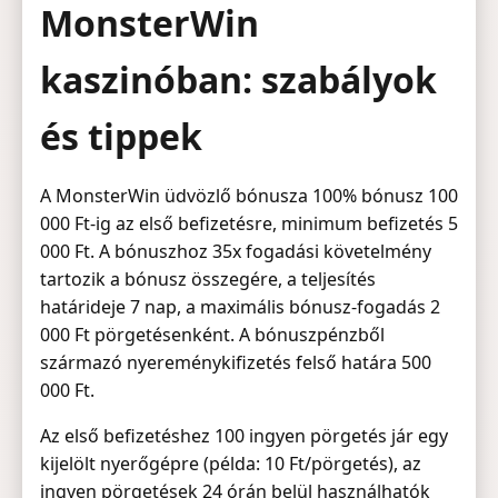
MonsterWin
kaszinóban: szabályok
és tippek
A MonsterWin üdvözlő bónusza 100% bónusz 100
000 Ft-ig az első befizetésre, minimum befizetés 5
000 Ft. A bónuszhoz 35x fogadási követelmény
tartozik a bónusz összegére, a teljesítés
határideje 7 nap, a maximális bónusz-fogadás 2
000 Ft pörgetésenként. A bónuszpénzből
származó nyereménykifizetés felső határa 500
000 Ft.
Az első befizetéshez 100 ingyen pörgetés jár egy
kijelölt nyerőgépre (példa: 10 Ft/pörgetés), az
ingyen pörgetések 24 órán belül használhatók